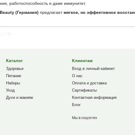
ние, работоспособность и даже иммунитет.
Beauty (Германия)
предлагает
мягкое, но эффективное восста
ы LR:
, эмоциональное напряжение
ий сон
Каталог
Клиентам
 раздражительность
Здоровье
Вход в личный кабинет
ь, головные боли
Питание
О нас
концентрации
Наборы
Оплата и доставка
я
Уход
Сертификаты
Духи и макияж
Контактная информация
х
Блог
рвной системы:
Мы в соцсетях
Master (Зеленый / Красный)
й день: фокус, энергия, стресс-контроль. L-карнитин, ресвератрол