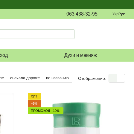
063 438-32-95
Укр
Рус
ход
Духи и макияж
ле
сначала дороже
по названию
Отображение:
ХИТ
−9%
ПРОМОКОД - 10%