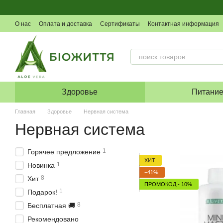
Перейти к основному контенту
О нас
Оплата и доставка
Сертификаты
Контактная информация
Здоровье
Питани
Главная
Здоровье
Нервная система
Нервная система
1
Горячее предложение
ХИТ
1
Новинка
−41%
8
Хит
ПРОМОКОД - 10%
1
Подарок!
8
Бесплатная 🚚
Рекомендовано