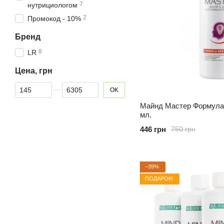
7
нутрициологом
2
Промокод - 10%
Бренд
8
LR
Цена, грн
От Цена, грн
До Цена, грн
OK
Майнд Мастер Формула Р
мл.
446 грн
750 грн
−39%
ПОДАРОК!