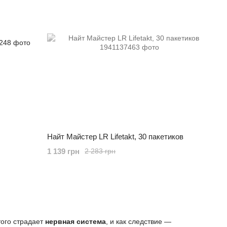
Найт Майстер LR Lifetakt, 30 пакетиков
1 139 грн
2 283 грн
того страдает
нервная система
, и как следствие —