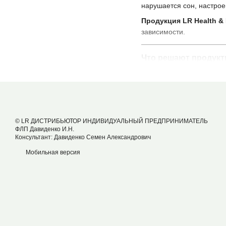
нарушается сон, настрое
Продукция LR Health & 
зависимости.
Что решают продукт
тревожность, стресс
бессонница, неглубок
апатия, нервозность,
быстрая утомляемост
© LR ДИСТРИБЬЮТОР ИНДИВИДУАЛЬНЫЙ ПРЕДПРИНИМАТЕЛЬ
ФЛП Давиденко И.Н.
ухудшение памяти и 
Консультант: Давиденко Семен Александрович
панические состояни
Мобильная версия
напряжение в мышца
Продукты LR для не
🧠
Майнд Мастер
Mind 
Нейроподдержка на кажды