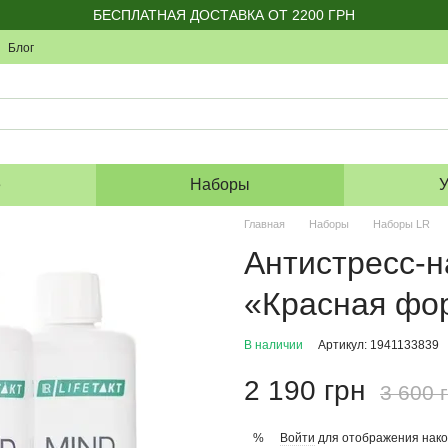
БЕСПЛАТНАЯ ДОСТАВКА ОТ 2200 ГРН
Блог
е
Наборы
У
Главная
Наборы
Наборы LR
Антистресс-
«Красная фор
В наличии
Артикул: 1941133839
2 190 грн
3 600 
Войти
для отображения нако
%