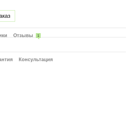
аказ
ики
Отзывы
1
антия
Консультация