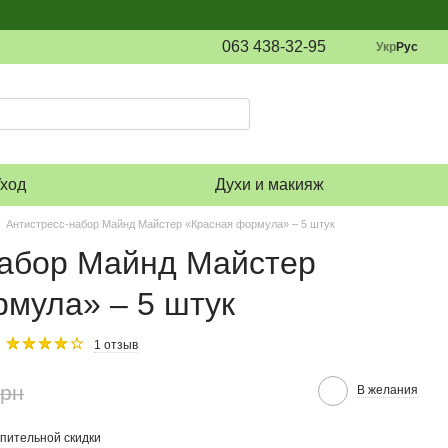
063 438-32-95
Укр
Рус
ход
Духи и макияж
Антистресс-набор Майнд Майстер «Красная формула» – 5 штук
набор Майнд Майстер
мула» – 5 штук
1 отзыв
грн
В желания
пительной скидки