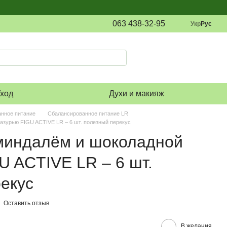
063 438-32-95
Укр
Рус
ход
Духи и макияж
нное питание
Сбалансированное питание LR
азурью FIGU ACTIVE LR – 6 шт. полезный перекус
 миндалём и шоколадной
U ACTIVE LR – 6 шт.
екус
Оставить отзыв
В желания