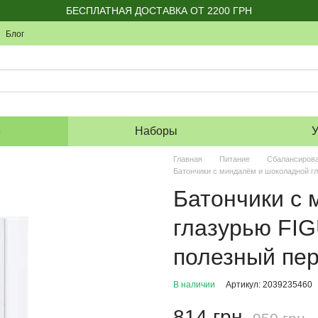
БЕСПЛАТНАЯ ДОСТАВКА ОТ 2200 ГРН
Блог
е
Наборы
У
Главная
Питание
Сбалансирова
Батончики с миндалём и шоколадной гл
Батончики с
глазурью FIG
полезный пер
В наличии
Артикул: 2039235460
814 грн