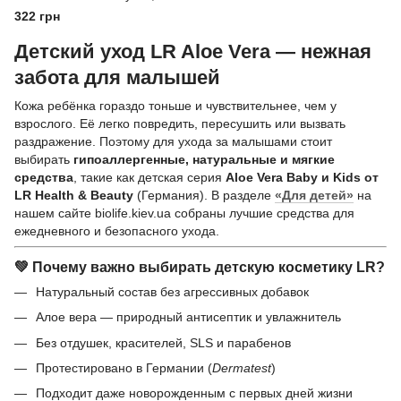
мл – Уход за чувствительной
322 грн
кожей малыша
Детский уход LR Aloe Vera — нежная
забота для малышей
Кожа ребёнка гораздо тоньше и чувствительнее, чем у
взрослого. Её легко повредить, пересушить или вызвать
раздражение. Поэтому для ухода за малышами стоит
выбирать
гипоаллергенные, натуральные и мягкие
средства
, такие как детская серия
Aloe Vera Baby и Kids от
LR Health & Beauty
(Германия). В разделе
«Для детей»
на
нашем сайте biolife.kiev.ua собраны лучшие средства для
ежедневного и безопасного ухода.
💚 Почему важно выбирать детскую косметику LR?
Натуральный состав без агрессивных добавок
Алое вера — природный антисептик и увлажнитель
Без отдушек, красителей, SLS и парабенов
Протестировано в Германии (
Dermatest
)
Подходит даже новорожденным с первых дней жизни