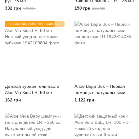
рук, 75 мл.
"Скорая помощь" LR – 25 мл
332 грн
150 грн
476 грн
200 грн
РЕКОМЕНДОВАНО НУТРИЦИОЛОГОМ
Детская зубная гель-паста
Алое Вера Box – Первая
Aloe Via Kids LR, 50 мл –
помощь с натуральными
Нежный уход за детскими
средствами LR
162 грн
1 122 грн
зубками