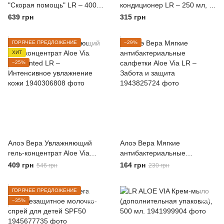
"Скорая помощь" LR – 400
кондиционер LR – 250 мл, 2-
мл
в-1 для детей
639 грн
315 грн
ГОРЯЧЕЕ ПРЕДЛОЖЕНИЕ
−29%
ХИТ
−25%
Алоэ Вера Увлажняющий
Алоэ Вера Мягкие
гель-концентрат Aloe Via
антибактериальные
Fermented LR –
салфетки Aloe Via LR –
409 грн
164 грн
546 грн
230 грн
Интенсивное увлажнение
Забота и защита
кожи
ГОРЯЧЕЕ ПРЕДЛОЖЕНИЕ
−35%