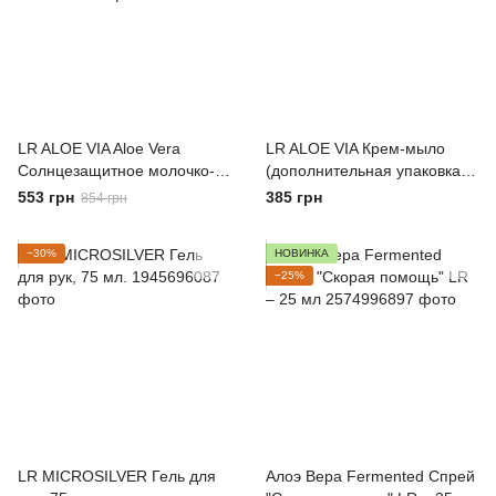
LR ALOE VIA Aloe Vera
LR ALOE VIA Крем-мыло
Солнцезащитное молочко-
(дополнительная упаковка),
спрей для детей SPF50
500 мл.
553 грн
385 грн
854 грн
−30%
НОВИНКА
−25%
LR MICROSILVER Гель для
Алоэ Вера Fermented Спрей