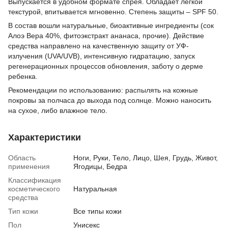
Выпускается в удобном формате спрея. Обладает легкой
текстурой, впитывается мгновенно. Степень защиты – SPF 50.
В состав вошли натуральные, биоактивные ингредиенты (сок
Алоэ Вера 40%, фитоэкстракт ананаса, прочие). Действие
средства направлено на качественную защиту от УФ-
излучения (UVA/UVB), интенсивную гидратацию, запуск
регенерационных процессов обновления, заботу о дерме
ребенка.
Рекомендации по использованию: распылять на кожные
покровы за полчаса до выхода под солнце. Можно наносить
на сухое, либо влажное тело.
Характеристики
Область
Ноги, Руки, Тело, Лицо, Шея, Грудь, Живот,
применения
Ягодицы, Бедра
Классификация
косметического
Натуральная
средства
Тип кожи
Все типы кожи
Пол
Унисекс