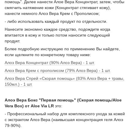
помощь". Далее нанести Алое Вера Концентрат, затем, чтобы
смягчить натяжение кожи (Концентрат стягивает кожу),
нанести немного Алоэ Вера Крем с Прополисом;
- либо использовать каждый продукт по отдельности.
Нанесите экономно каждое средство, подождите когда
впитается в кожу и только потом наносите следующий
продукт.
Более подробную инструкцию по применению Вы найдете,
если щелкните по конкретному товару ниже:
Алоэ Вера Концентрат (90% Алоэ Вера) - 1 шт.
Алоэ Вера Крем с прополисом (79% Алоэ Вера) - 1 шт.
Алоэ Вера Спрей «Скорая помощь» (83% Алоэ Вера + травы,
150мл.) - 1 шт.
Алоэ Вера Бокс "Первая помощь" (Скорая помощь/Aloe
Vera Box) от Aloe Via LR
это:
- Профессиональный набор для комплексного ухода за кожей
с экстрактом Алоэ Вера (наивысшая концентрация геля Алоэ
79-90%).