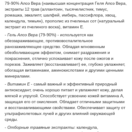
79-90% Алоэ Вера (наивысшая концентрация Геля Алоэ Вера,
экстракты 12 трав (аллантоин, тысячелистник, тимус,
ромашка, эвкалипт, шалфей, имбирь, пассифлора, хвощ,
календула, тимьян), прополис из пчелиных сот (натуральный
экстракт из пчелиного воска), витамин Е.
-
Гель Алоэ Вера
(79-90%) - используется как
обеззараживающее, противовоспалительное
ранозаживляющее средство. Обладая мгновенным
обезболивающим эффектом, снимает раздражения и
покраснения, отлично успокаивает кожу после ожогов и
порезов. Заживляет (восстанавливает) ее, глубоко увлажняет,
обогащая витаминами, аминокислотами и другими ценными
минералами.
-
Витамин Е
- самый важный и эффективный природный
антиоксидант, очень хорошо питает и увлажняет кожу, делая
мягкой и упругой. Способствует усвоению кожей витамина А,
защищая его от окисления. Обладает отличными защитными
и восстанавливающими свойствами. Обеспечивает защиту от
ультрафиолетовых лучей и других влияний окружающей
среды.
-
Отборные травяные экстракты
: календула,