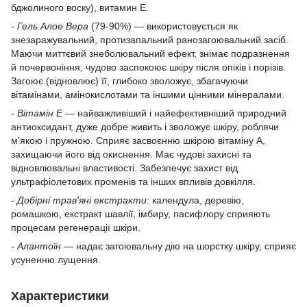
бджолиного воску), витамин Е.
-
Гель Алое Вера
(79-90%) — використовується як
знезаражувальний, протизапальний ранозагоювальний засіб.
Маючи миттєвий знеболювальний ефект, знімає подразнення
й почервоніння, чудово заспокоює шкіру після опіків і порізів.
Загоює (відновлює) її, глибоко зволожує, збагачуючи
вітамінами, амінокислотами та іншими цінними мінералами.
-
Вітамін Е
— найважливіший і найефективніший природний
антиоксидант, дуже добре живить і зволожує шкіру, роблячи
м'якою і пружною. Сприяє засвоєнню шкірою вітаміну А,
захищаючи його від окиснення. Має чудові захисні та
відновлювальні властивості. Забезпечує захист від
ультрафіолетових променів та інших впливів довкілля.
-
Добірні трав'яні екстракти
: календула, деревію,
ромашкою, екстракт шавлії, імбиру, пасифлору сприяють
процесам регенерації шкіри.
-
Алантоїн
— надає загоювальну дію на шорстку шкіру, сприяє
усуненню лущення.
Характеристики