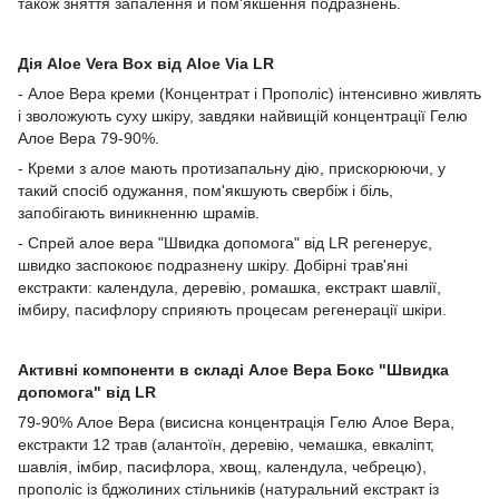
також зняття запалення й пом'якшення подразнень.
Дія Aloe Vera Box від Aloe Via LR
- Алое Вера креми (Концентрат і Прополіс) інтенсивно живлять
і зволожують суху шкіру, завдяки найвищій концентрації Гелю
Алое Вера 79-90%.
- Креми з алое мають протизапальну дію, прискорюючи, у
такий спосіб одужання, пом'якшують свербіж і біль,
запобігають виникненню шрамів.
- Спрей алое вера "Швидка допомога" від LR регенерує,
швидко заспокоює подразнену шкіру. Добірні трав'яні
екстракти: календула, деревію, ромашка, екстракт шавлії,
імбиру, пасифлору сприяють процесам регенерації шкіри.
Активні компоненти в складі Алое Вера Бокс "Швидка
допомога" від LR
79-90% Алое Вера (висисна концентрація Гелю Алое Вера,
екстракти 12 трав (алантоїн, деревію, чемашка, евкаліпт,
шавлія, імбир, пасифлора, хвощ, календула, чебрецю),
прополіс із бджолиних стільників (натуральний екстракт із