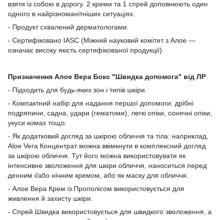
взяти із собою в дорогу. 2 креми та 1 спрей доповнюють один
одного в найрізноманітніших ситуаціях.
- Продукт схвалений дерматологами.
- Сертифіковано IASC (Міжний науковий комітет з Алое —
означає високу якість сертифікованої продукції).
Призначення Алое Вера Бокс "Швидка допомога" від ЛР
- Підходить для будь-яких зон і типів шкіри.
- Компактний набір для надання першої допомоги: дрібні
подряпини, садна, удари (гематоми), легкі опіки, сонячні опіки,
укуси комах тощо.
- Як додатковий догляд за шкірою обличчя та тіла: наприклад,
Aloe Vera Концентрат можна ввімкнути в комплексний догляд
за шкірою обличчя. Тут його можна використовувати як
інтенсивне зволоження для шкіри обличчя, наноситься перед
денним і/або нічним кремом, або як маску для обличчя.
- Алое Вера Крем із Прополісом використовується для
живлення й захисту шкіри.
- Спрей Швидка використовується для швидкого зволоження, а