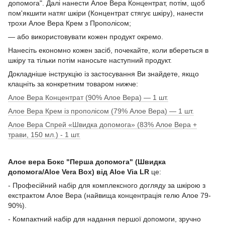
допомога". Далі нанести Алое Вера Концентрат, потім, щоб
пом'якшити натяг шкіри (Концентрат стягує шкіру), нанести
трохи Алое Вера Крем з Прополісом;
— або використовувати кожен продукт окремо.
Нанесіть економно кожен засіб, почекайте, коли вбереться в
шкіру та тільки потім наносьте наступний продукт.
Докладніше інструкцію із застосування Ви знайдете, якщо
клацніть за конкретним товаром нижче:
Алое Вера Концентрат (90% Алое Вера) — 1 шт.
Алое Вера Крем із прополісом (79% Алое Вера) — 1 шт.
Алое Вера Спрей «Швидка допомога» (83% Алое Вера +
трави, 150 мл.) - 1 шт.
Алое вера Бокс "Перша допомога" (Швидка
допомога/Aloe Vera Box) від Aloe Via LR
це:
- Професійний набір для комплексного догляду за шкірою з
екстрактом Алое Вера (найвища концентрація гелю Алое 79-
90%).
- Компактний набір для надання першої допомоги, зручно