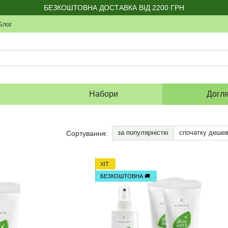
БЕЗКОШТОВНА ДОСТАВКА ВІД 2200 ГРН
Блог
я
Набори
Догл
за популярністю
спочатку деше
Сортування:
ХІТ
БЕЗКОШТОВНА 🚚