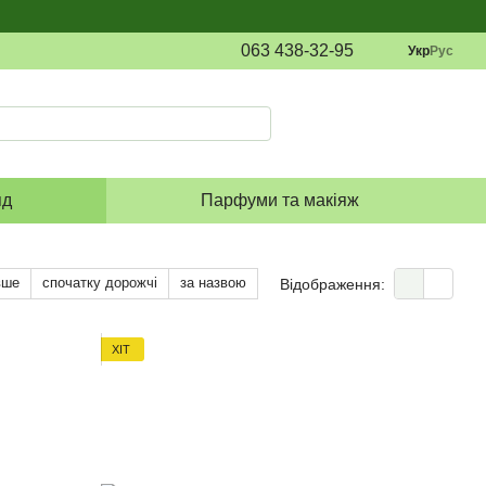
063 438-32-95
Укр
Рус
яд
Парфуми та макіяж
вше
спочатку дорожчі
за назвою
Відображення:
ХІТ