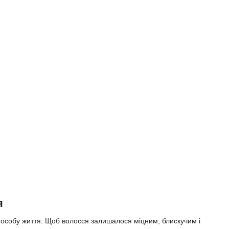
я
пособу життя. Щоб волосся залишалося міцним, блискучим і