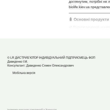
доглянутим, потрібні не
biolife.kiev.ua представ
🧴 Основні продукти
🌿
Відновлюючий шам
Дбайливо очищає воло
Містить 45% гелю ало
Відновлює структуру 
Підходить для щоден
© LR ДИСТРИБ’ЮТОР ІНДИВІДУАЛЬНИЙ ПІДПРИЄМЕЦЬ ФОП
Давиденко І.М.
💧
Зволожуючий кондиц
Консультант: Давиденко Семен Олександрович
Не потребує змиванн
Мобільна версія
Зволожує, полегшує р
Ідеальний для сухог
Містить 20% алое вер
💆
Маска для відновлен
Інтенсивне живлення 
Інтернет-магазин створений з Хорошоп