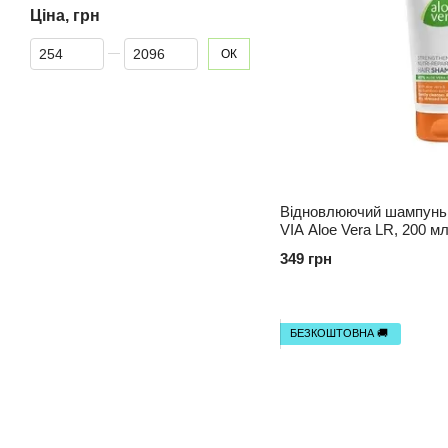
Ціна, грн
Від Ціна, грн
До Ціна, грн
ОК
Відновлюючий шампунь
VIA Aloe Vera LR, 200 м
та живлення
349 грн
БЕЗКОШТОВНА 🚚