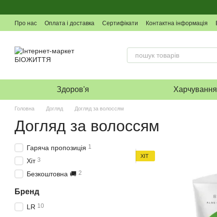
Перейти до основного контенту
Про нас
Оплата і доставка
Сертифікати
Контактна інформація
Здоров'я
Харчуванн
Головна
Догляд
Догляд за волоссям
Догляд за волоссям
1
Гаряча пропозиція
ХІТ
3
Хіт
2
Безкоштовна 🚚
Бренд
10
LR