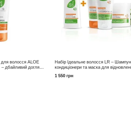
 для волосся ALOE
Набір Ідеальне волосся LR – Шампун
л – дбайливий догляд
кондиціонери та маска для відновлен
зволоження
1 550 грн