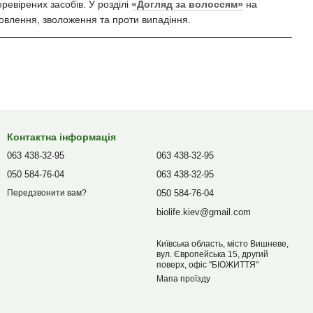
ревірених засобів. У розділі
«Догляд за волоссям»
на
дновлення, зволоження та проти випадіння.
Контактна інформація
063 438-32-95
063 438-32-95
050 584-76-04
063 438-32-95
050 584-76-04
Передзвонити вам?
biolife.kiev@gmail.com
Київська область, місто Вишневе,
вул. Європейська 15, другий
поверх, офіс "БІОЖИТТЯ"
Мапа проїзду