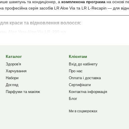
 лише шампунь та кондиціонер, а
комплексна програма
на основі пе
лена професійна серія засобів LR Aloe Via та LR L-Recapin — для ві
 для краси та відновлення волосся:
пунь
Aloe Vera
Aloe Via LR, 200 мл
сся та шкіру голови
е вера та органічний екстракт бамбука
Каталог
Клієнтам
волосся, захищає від пересушування
Здоров'я
Вхід до кабінету
ного використання
Харчування
Про нас
іонер-спрей Aloe Vera
Aloe Via
LR, 150 мл
Набори
Оплата і доставка
я
Догляд
Сертифікати
Парфуми та макіяж
Контактна інформація
озчісування, зменшує ламкість
Блог
о, фарбованого або пошкодженого волосся
а + бамбук
Ми в соцмережах
ня волосся Aloe Vera
Aloe Via
LR
та регенерація