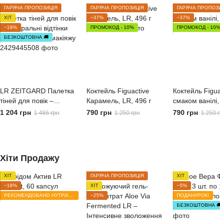
ГАРЯЧА ПРОПОЗИЦІЯ
ГАРЯЧА ПРОПОЗИЦІЯ
ГАРЯЧА ПРОПОЗ
ХІТ
−37%
−37%
−19%
ПРОМОКОД - 10%
ПРОМОКОД - 10
БЕЗКОШТОВНА 🚚
LR ZEITGARD Палетка
Коктейль Figuactive
Коктейль Figua
тіней для повік –
Карамель, LR, 496 г
смаком ванілі,
Натуральні відтінки для
1 204 грн
790 грн
790 грн
1 486 грн
1 250 грн
1 250 
ідеального макіяжу
Хіти Продажу
ХІТ
ГАРЯЧА ПРОПОЗИЦІЯ
ХІТ
−18%
ХІТ
−5%
РЕКОМЕНДОВАНО НУТРИЦІОЛОГОМ
−25%
ПОДАНУРОК!
БЕЗКОШТОВНА 