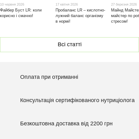
10 червня 2026
17 квітня 2026
27 березня 2026
Файбер Буст LR: коли
Пробаланс LR – кислотно-
Майнд Майстер
корисно і смачно!
лужний баланс організму
майстер по роб
в нормі!
стресом!
Всі статті
Оплата при отриманні
Консультація сертифікованого нутриціолога
Безкоштовна доставка від 2200 грн