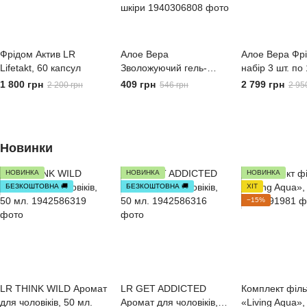
Фрідом Актив LR
Алое Вера
Алое Вера Фр
Lifetakt, 60 капсул
Зволожуючий гель-
набір 3 шт. по 
концентрат Aloe Via
здоров’я суглоб
1 800 грн
409 грн
2 799 грн
2 200 грн
546 грн
2 95
Fermented LR –
рухливість
Інтенсивне зволоження
шкіри
Новинки
НОВИНКА
НОВИНКА
НОВИНКА
БЕЗКОШТОВНА 🚚
БЕЗКОШТОВНА 🚚
ХІТ
−15%
LR THINK WILD Аромат
LR GET ADDICTED
Комплект філь
для чоловіків, 50 мл.
Аромат для чоловіків,
«Living Aqua»,