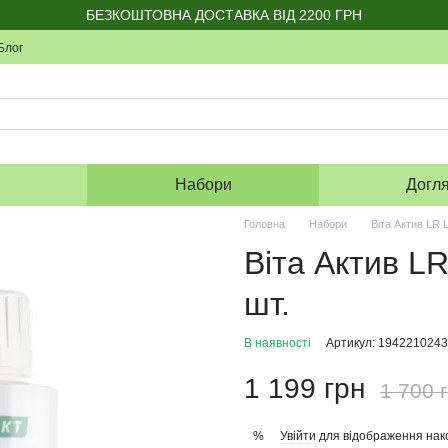
БЕЗКОШТОВНА ДОСТАВКА ВІД 2200 ГРН
Блог
я
Набори
Догл
Головна
Набори
Віта Актив LR L
Віта Актив LR 
шт.
В наявності
Артикул: 1942210243
1 199 грн
1 700 
Увійти
для відображення нак
%