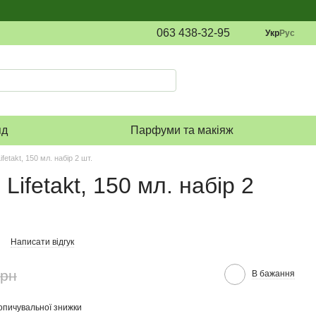
063 438-32-95
Укр
Рус
яд
Парфуми та макіяж
ifetakt, 150 мл. набір 2 шт.
Lifetakt, 150 мл. набір 2
Написати відгук
грн
В бажання
опичувальної знижки