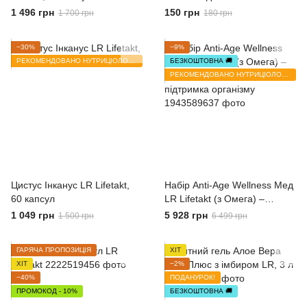
рівня pH
1 496 грн
150 грн
1 700 грн
180 грн
−30%
−9%
РЕКОМЕНДОВАНО НУТРИЦІОЛОГОМ
БЕЗКОШТОВНА 🚚
РЕКОМЕНДОВАНО НУТРИЦІОЛОГОМ
Цистус Інканус LR Lifetakt,
Набір Anti-Age Wellness Мед
60 капсул
LR Lifetakt (з Омега) –
природне омолодження та
1 049 грн
5 928 грн
1 500 грн
6 499 грн
підтримка організму
ГАРЯЧА ПРОПОЗИЦІЯ
ХІТ
ХІТ
−2%
−40%
ПОДАНУРОК!
ПРОМОКОД - 10%
БЕЗКОШТОВНА 🚚