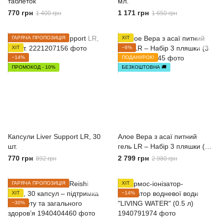
таблеток
мл.
770 грн
1 171 грн
1 400 грн
1 650 грн
ГАРЯЧА ПРОПОЗИЦІЯ
ХІТ
ХІТ
−6%
−14%
ПОДАНУРОК!
ПРОМОКОД - 10%
БЕЗКОШТОВНА 🚚
Капсули Liver Support LR, 30
Алое Вера з асаї питний
шт.
гель LR – Набір 3 пляшки (3
л)
770 грн
2 799 грн
892 грн
2 980 грн
ГАРЯЧА ПРОПОЗИЦІЯ
ХІТ
ХІТ
−14%
−30%