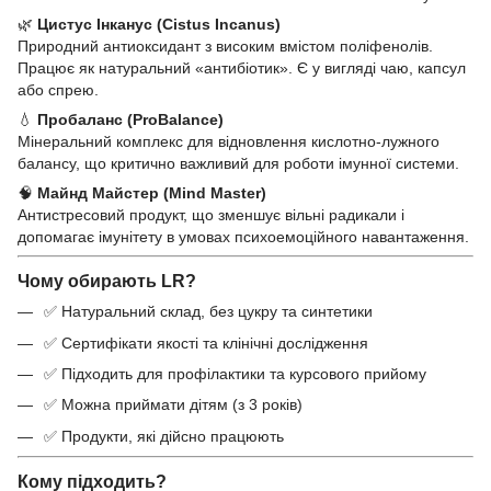
🌿
Цистус Інканус
(Cistus Incanus)
Природний антиоксидант з високим вмістом поліфенолів.
Працює як натуральний «антибіотик». Є у вигляді чаю, капсул
або спрею.
💧
Пробаланс (ProBalance)
Мінеральний комплекс для відновлення кислотно-лужного
балансу, що критично важливий для роботи імунної системи.
🧠
Майнд Майстер (
Mind Master)
Антистресовий продукт, що зменшує вільні радикали і
допомагає імунітету в умовах психоемоційного навантаження.
Чому обирають LR?
✅ Натуральний склад, без цукру та синтетики
✅ Сертифікати якості та клінічні дослідження
✅ Підходить для профілактики та курсового прийому
✅ Можна приймати дітям (з 3 років)
✅ Продукти, які дійсно працюють
Кому підходить?