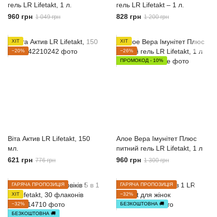
гель LR Lifetakt, 1 л.
гель LR Lifetakt – 1 л.
960 грн
828 грн
1 049 грн
1 200 грн
ХІТ
ХІТ
−20%
−26%
ПРОМОКОД - 10%
Віта Актив LR Lifetakt, 150
Алое Вера Імунітет Плюс
мл.
питний гель LR Lifetakt, 1 л
621 грн
960 грн
776 грн
1 300 грн
ГАРЯЧА ПРОПОЗИЦІЯ
ГАРЯЧА ПРОПОЗИЦІЯ
ХІТ
−32%
−32%
БЕЗКОШТОВНА 🚚
БЕЗКОШТОВНА 🚚