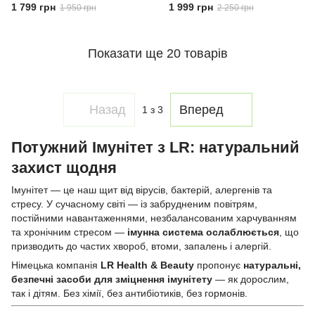
підтримки імунітету та
мл – імунітет та сила
1 799 грн
1 999 грн
1 950 грн
2 250 грн
енергії
природи
Показати ще 20 товарів
Назад
Вперед
1
з 3
Потужний Імунітет з LR: натуральний
захист щодня
Імунітет — це наш щит від вірусів, бактерій, алергенів та
стресу. У сучасному світі — із забрудненим повітрям,
постійними навантаженнями, незбалансованим харчуванням
та хронічним стресом —
імунна система ослаблюється
, що
призводить до частих хвороб, втоми, запалень і алергій.
Німецька компанія
LR Health & Beauty
пропонує
натуральні,
безпечні засоби для зміцнення імунітету
— як дорослим,
так і дітям. Без хімії, без антибіотиків, без гормонів.