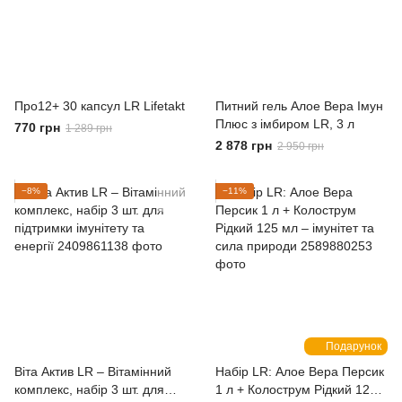
Про12+ 30 капсул LR Lifetakt
Питний гель Алое Вера Імун
Плюс з імбиром LR, 3 л
770 грн
1 289 грн
2 878 грн
2 950 грн
−8%
−11%
Подарунок
Віта Актив LR – Вітамінний
Набір LR: Алое Вера Персик
комплекс, набір 3 шт. для
1 л + Колострум Рідкий 125