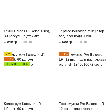
Рейші Плюс LR (Reishi Plus),
Термос-іонізатор-генератор
30 капсул – підтримка
водневої води "LIVING
імунітету та загального
WATER" (0.5 л)
1 049 грн
1 800 грн
1 500 грн
2 100 грн
здоров’я
ХІТ
−17%
−12%
ПРОМОКОД - 10%
Колострум Капсули LR
Тест-смужки Pro Balance LR,
Lifetakt, 60 капсул
12 шт. — для визначення