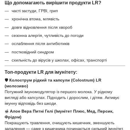
Що допомагають вирішити продукти LR?
часті застуди, ГРВІ, грип
хронічна втома, млявість
довге відновлення після хвороб
сезонна алергія, чутливість до погоди
ослаблення після антибіотиків
постковідний синдром
схильність до вірусів у школах, офісах, транспорті
Топ-продукти LR для імунітету:
🛡️
Колострум рідкий та капсули (Colostrum) LR
(молозиво)
Потужний імуномодулятор із першого молока. У рідкому
вигляді або капсулах. Підходить і дорослим, і дітям. Активує
імунну відповідь без шкоди.
🍯
Алое Вера Питні Гелі (Імунітет Плюс, Мед, Персик,
Фрідом)
Покращують травлення, очищують кишечник, зменшують
запалення — саме з кишечника починається сильний імунітет.