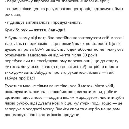
- бере участь у виробленні та збереженні нової енергії;
- сприяє підвищенню розумової концентрації; підтримує обмін
речовин;
- підвищує витривалість і продуктивність.
Крок 5: рух — життя. Завжди!
У будь-якому віці потрібно постійно навантажувати свій мозок і
тіло. Лінь і гіподинамія — це прямий шлях до старості. Що ви
думаєте про вік 50+? Більшість людей абсолютно не планують
отримувати задоволення від життя після 50 років,
перебуваючи в неосвіджуваному переконанні, що до старту
життя закінчується, і час (а це десятиліття!) потрібно просто
тихо доживати. Забудьте про вік, рухайтеся, живіть — і вік
забуде про Вас!
Рухатися має не тільки ваше тіло, але й мозок. Мати хобі,
розгадувати кардинальні особистості, вивчати мови, робити
щотижня щось нове — ходити іншим маршрутом, чистити зуби
лівою рукою, відвідувати нові місця, культурні події тощо — це
запорука молодості мозку. Знайти сили та енергію на це вам
допоможуть наші «антивікові» продукти.