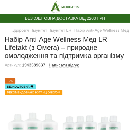
БЕЗКОШТОВНА ДОСТАВКА ВІД 2200 ГРН
Здоров'я
Імунітет
Імунітет LR
Набір Anti-Age Wellness Мед
Набір Anti-Age Wellness Мед LR
Lifetakt (з Омега) – природне
омолодження та підтримка організму
Артикул:
1943589637
Написати відгук
−9%
БЕЗКОШТОВНА 🚚
РЕКОМЕНДОВАНО НУТРИЦІОЛОГОМ