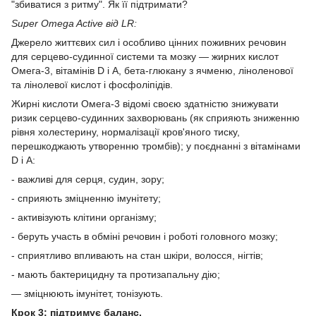
"збиватися з ритму". Як її підтримати?
Super Omega Active від LR:
Джерело життєвих сил і особливо цінних поживних речовин
для серцево-судинної системи та мозку — жирних кислот
Омега-3, вітамінів D і А, бета-глюкану з ячменю, ліноленової
та лінолевої кислот і фосфоліпідів.
Жирні кислоти Омега-3 відомі своєю здатністю знижувати
ризик серцево-судинних захворювань (як сприяють зниженню
рівня холестерину, нормалізації кров'яного тиску,
перешкоджають утворенню тромбів); у поєднанні з вітамінами
D і А:
- важливі для серця, судин, зору;
- сприяють зміцненню імунітету;
- активізують клітини організму;
- беруть участь в обміні речовин і роботі головного мозку;
- сприятливо впливають на стан шкіри, волосся, нігтів;
- мають бактерицидну та протизапальну дію;
— зміцнюють імунітет, тонізують.
Крок 3: підтримує баланс.