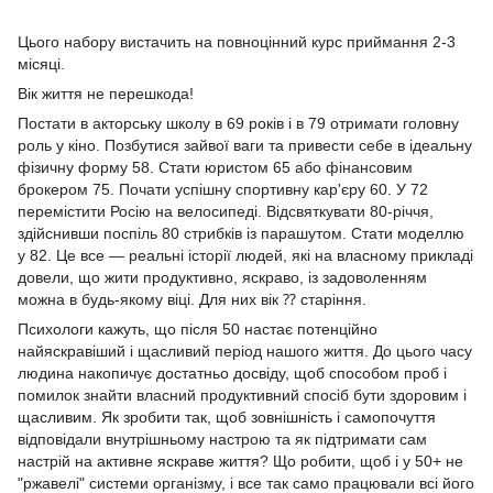
Цього набору вистачить на повноцінний курс приймання 2-3
місяці.
Вік життя не перешкода!
Постати в акторську школу в 69 років і в 79 отримати головну
роль у кіно. Позбутися зайвої ваги та привести себе в ідеальну
фізичну форму 58. Стати юристом 65 або фінансовим
брокером 75. Почати успішну спортивну кар'єру 60. У 72
перемістити Росію на велосипеді. Відсвяткувати 80-річчя,
здійснивши поспіль 80 стрибків із парашутом. Стати моделлю
у 82. Це все — реальні історії людей, які на власному прикладі
довели, що жити продуктивно, яскраво, із задоволенням
можна в будь-якому віці. Для них вік ⁇ старіння.
Психологи кажуть, що після 50 настає потенційно
найяскравіший і щасливий період нашого життя. До цього часу
людина накопичує достатньо досвіду, щоб способом проб і
помилок знайти власний продуктивний спосіб бути здоровим і
щасливим. Як зробити так, щоб зовнішність і самопочуття
відповідали внутрішньому настрою та як підтримати сам
настрій на активне яскраве життя? Що робити, щоб і у 50+ не
"ржавелі" системи організму, і все так само працювали всі його