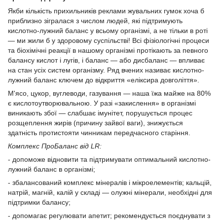
Якби кількість прихильників реклами жувальних гумок хоча б
приблизно зігралася з числом людей, які підтримують
кислотно-лужний баланс у всьому організмі, а не тільки в роті
— ми жили б у здоровому суспільстві! Всі фізіологічні процеси
та біохімічні реакції в нашому організмі протікають за певного
балансу кислот і лугів, і баланс — або дисбаланс — впливає
на стан усіх систем організму. Ряд вчених називає кислотно-
лужний баланс ключем до відкриття «еліксира довголіття».
М'ясо, цукор, вуглеводи, газування — наша їжа майже на 80%
є кислотоутворювальною. У разі «закислення» в організмі
виникають збої — слабшає імунітет, порушується процес
розщеплення жирів (причину зайвої ваги), знижується
здатність протистояти чинникам передчасного старіння.
Комплекс ПроБаланс від LR:
- допоможе відновити та підтримувати оптимальний кислотно-
лужний баланс в організмі;
- збалансований комплекс мінералів і мікроелементів; кальцій,
натрій, магній, калій у складі — олужні мінерали, необхідні для
підтримки балансу;
- допомагає регулювати апетит; рекомендується поєднувати з