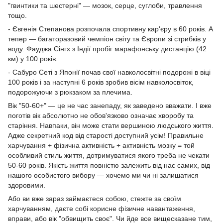
"гвинтики та шестерні" — мозок, серце, суглоби, травлення
тощо.
- Євгенія Степанова розпочала спортивну кар'єру в 60 років. А
тепер — багаторазовий чемпіон світу та Європи зі стрибків у
воду. Фауджа Сінгх з Індії пробіг марафонську дистанцію (42
км) у 100 років.
- Сабуро Сеті з Японії почав свої навколосвітні подорожі в віці
100 років і за наступні 6 років зробив вісім навколосвіток,
подорожуючи з рюкзаком за плечима.
Вік "50-60+" — це не час занепаду, як заведено вважати. І вже
поготів вік абсолютно не обов'язково означає хворобу та
старіння. Навпаки, він може стати вершиною людського життя.
Адже секретний код від старості доступний усім! Правильне
харчування + фізична активність + активність мозку = той
особливий стиль життя, дотримуватися якого треба не чекати
50-60 років. Якість життя повністю залежить від нас самих, від
нашого особистого вибору — хочемо ми чи ні залишатися
здоровими.
Або ви вже зараз займаєтеся собою, стежте за своїм
харчуванням, даєте собі корисне фізичне навантаження,
вправи, або вік "обвищить своє". Чи йде все вищесказане тим,