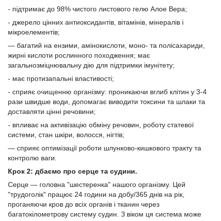
- підтримає до 98% чистого листового гелю Алое Вера;
- джерело цінних антиоксидантів, вітамінів, мінералів і
мікроелементів;
— багатий на ензими, амінокислоти, моно- та полісахариди,
жирні кислоти рослинного походження; має
загальнозміцнювальну дію для підтримки імунітету;
- має протизапальні властивості;
- сприяє очищенню організму: проникаючи вглиб клітин у 3-4
рази швидше води, допомагає виводити токсини та шлаки та
доставляти цінні речовини;
- впливає на активізацію обміну речовин, роботу статевої
системи, стан шкіри, волосся, нігтів;
— сприяє оптимізації роботи шлунково-кишкового тракту та
контролю ваги.
Крок 2: дбаємо про серце та судини.
Серце — головна "шестеренка" нашого організму. Цей
"трудоголік" працює 24 години на добу/365 днів на рік,
проганяючи кров до всіх органів і тканин через
багатокілометрову систему судин. З віком ця система може