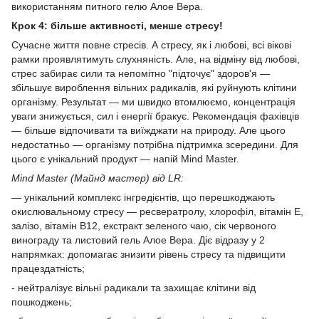
використанням питного гелю Алое Вера.
Крок 4: більше активності, менше стресу!
Сучасне життя повне стресів. А стресу, як і любові, всі вікові
рамки проявлятимуть слухняність. Але, на відміну від любові,
стрес забирає сили та непомітно "підточує" здоров'я —
збільшує вироблення вільних радикалів, які руйнують клітини
організму. Результат — ми швидко втомлюємо, концентрація
уваги знижується, сил і енергії бракує. Рекомендація фахівців
— більше відпочивати та виїжджати на природу. Але цього
недостатньо — організму потрібна підтримка зсередини. Для
цього є унікальний продукт — напій Mind Master.
Mind Master (Майнд мастер) від LR:
— унікальний комплекс інгредієнтів, що перешкоджають
окислювальному стресу — ресвератролу, хлорофіл, вітамін Е,
залізо, вітамін В12, екстракт зеленого чаю, сік червоного
винограду та листовий гель Алое Вера. Діє відразу у 2
напрямках: допомагає знизити рівень стресу та підвищити
працездатність;
- нейтралізує вільні радикали та захищає клітини від
пошкоджень;