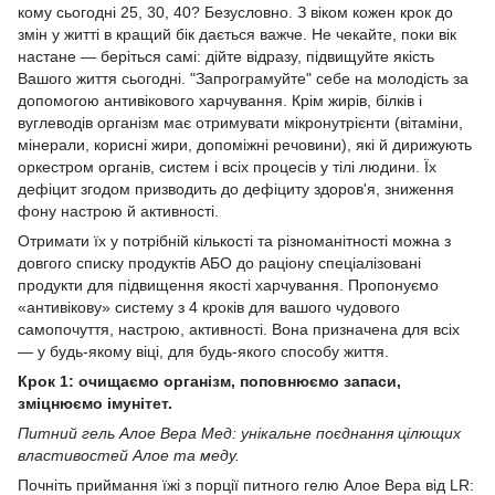
кому сьогодні 25, 30, 40? Безусловно. З віком кожен крок до
змін у житті в кращий бік дається важче. Не чекайте, поки вік
настане — беріться самі: дійте відразу, підвищуйте якість
Вашого життя сьогодні. "Запрограмуйте" себе на молодість за
допомогою антивікового харчування. Крім жирів, білків і
вуглеводів організм має отримувати мікронутрієнти (вітаміни,
мінерали, корисні жири, допоміжні речовини), які й дирижують
оркестром органів, систем і всіх процесів у тілі людини. Їх
дефіцит згодом призводить до дефіциту здоров'я, зниження
фону настрою й активності.
Отримати їх у потрібній кількості та різноманітності можна з
довгого списку продуктів АБО до раціону спеціалізовані
продукти для підвищення якості харчування. Пропонуємо
«антивікову» систему з 4 кроків для вашого чудового
самопочуття, настрою, активності. Вона призначена для всіх
— у будь-якому віці, для будь-якого способу життя.
Крок 1: очищаємо організм, поповнюємо запаси,
зміцнюємо імунітет.
Питний гель Алое Вера Мед: унікальне поєднання цілющих
властивостей Алое та меду.
Почніть приймання їжі з порції питного гелю Алое Вера від LR: