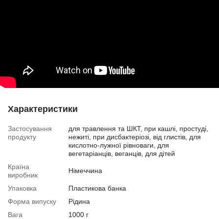
Характеристики
Застосування
для травлення та ШКТ, при кашлі, простуді,
продукту
нежиті, при дисбактеріозі, від глистів, для
кислотно-лужної рівноваги, для
вегетаріанців, веганців, для дітей
Країна
Німеччина
виробник
Упаковка
Пластикова банка
Форма випуску
Рідина
Вага
1000 г