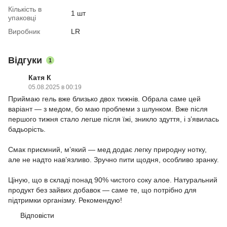
Кількість в
1 шт
упаковці
Виробник
LR
Відгуки
1
Катя К
05.08.2025 в 00:19
Приймаю гель вже близько двох тижнів. Обрала саме цей
варіант — з медом, бо маю проблеми з шлунком. Вже після
першого тижня стало легше після їжі, зникло здуття, і з’явилась
бадьорість.
Смак приємний, м’який — мед додає легку природну нотку,
але не надто нав’язливо. Зручно пити щодня, особливо зранку.
Ціную, що в складі понад 90% чистого соку алое. Натуральний
продукт без зайвих добавок — саме те, що потрібно для
підтримки організму. Рекомендую!
Відповісти