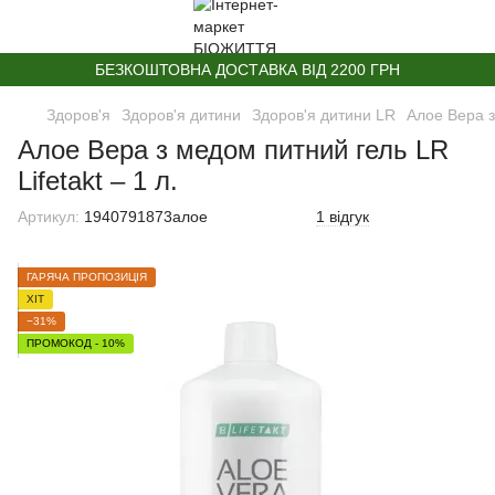
БЕЗКОШТОВНА ДОСТАВКА ВІД 2200 ГРН
Здоров'я
Здоров'я дитини
Здоров'я дитини LR
Алое Вера з
Алое Вера з медом питний гель LR
Lifetakt – 1 л.
Артикул:
1940791873алое
1 відгук
ГАРЯЧА ПРОПОЗИЦІЯ
ХІТ
−31%
ПРОМОКОД - 10%