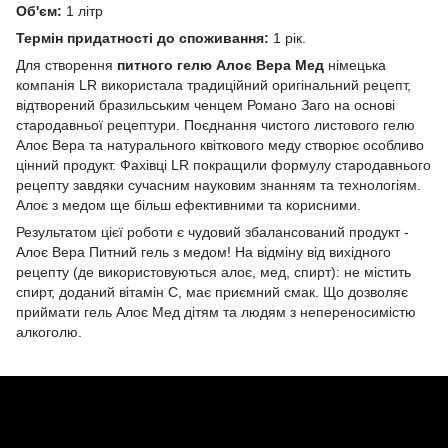
Об'єм:
1 літр
Термін придатності до споживання:
1 рік.
Для створення
питного гелю Алоє Вера Мед
німецька
компанія LR використала традиційний оригінальний рецепт,
відтворений бразильським ченцем Романо Заго на основі
стародавньої рецептури. Поєднання чистого листового гелю
Алоє Вера та натурального квіткового меду створює особливо
цінний продукт. Фахівці LR покращили формулу стародавнього
рецепту завдяки сучасним науковим знанням та технологіям.
Алоє з медом ще більш ефективними та корисними.
Результатом цієї роботи є чудовий збалансований продукт -
Алоє Вера Питний гель з медом! На відміну від вихідного
рецепту (де використовуються алоє, мед, спирт): не містить
спирт, доданий вітамін С, має приємний смак. Що дозволяє
приймати гель Алоє Мед дітям та людям з непереносимістю
алкоголю.