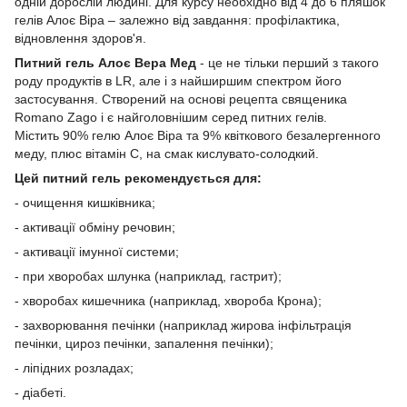
одній дорослій людині. Для курсу необхідно від 4 до 6 пляшок
гелів Алоє Віра – залежно від завдання: профілактика,
відновлення здоров'я.
Питний гель Алоє Вера Мед
- це не тільки перший з такого
роду продуктів в LR, але і з найширшим спектром його
застосування. Створений на основі рецепта священика
Romano Zago і є найголовнішим серед питних гелів.
Містить 90% гелю Алоє Віра та 9% квіткового безалергенного
меду, плюс вітамін С, на смак кислувато-солодкий.
Цей питний гель рекомендується для:
- очищення кишківника;
- активації обміну речовин;
- активації імунної системи;
- при хворобах шлунка (наприклад, гастрит);
- хворобах кишечника (наприклад, хвороба Крона);
- захворювання печінки (наприклад жирова інфільтрація
печінки, цироз печінки, запалення печінки);
- ліпідних розладах;
- діабеті.