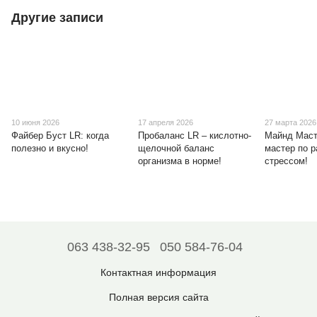
Другие записи
10 июня 2026
17 апреля 2026
27 марта 2026
Файбер Буст LR: когда
Пробаланс LR – кислотно-
Майнд Маст
полезно и вкусно!
щелочной баланс
мастер по р
организма в норме!
стрессом!
063 438-32-95
050 584-76-04
Контактная информация
Полная версия сайта