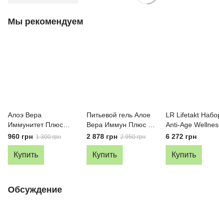
Мы рекомендуем
Алоэ Вера
Питьевой гель Алое
LR Lifetakt Набо
Иммунитет Плюс
Вера Иммун Плюс с
Anti-Age Wellnes
питьевой гель LR
имбирём LR, 3 л
Иммунитет Плюс
960 грн
2 878 грн
6 272 грн
1 300 грн
2 950 грн
Lifetakt, 1 л
Рейши)
Купить
Купить
Купить
Обсуждение