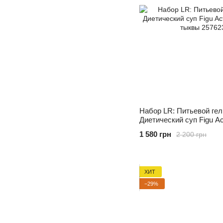
Набор LR: Питьевой гел
Диетический суп Figu Ac
и тыквы
1 580 грн
2 200 грн
ХИТ
−29%