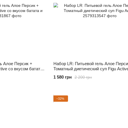
ь Алое Персик +
Набор LR: Питьевой гель Алое Перси
tive со вкусом батата
Томатный диетический суп Figu Activ
1 580 грн
2 200 грн
−32%