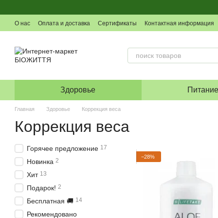
Перейти к основному контенту
О нас
Оплата и доставка
Сертификаты
Контактная информация
Здоровье
Питани
Главная
Здоровье
Коррекция веса
Коррекция веса
17
Горячее предложение
−28%
2
Новинка
13
Хит
2
Подарок!
14
Бесплатная 🚚
Рекомендовано