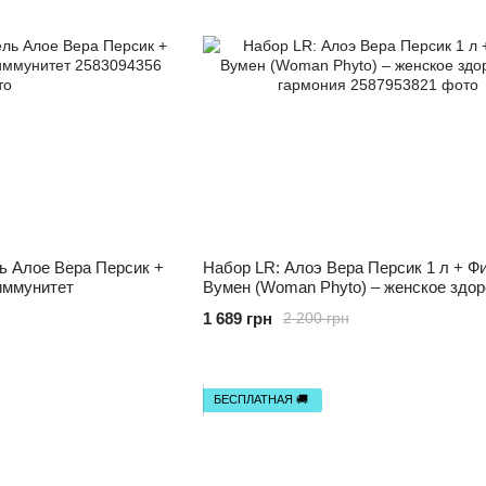
ь Алое Вера Персик +
Набор LR: Алоэ Вера Персик 1 л + Ф
 иммунитет
Вумен (Woman Phyto) – женское здор
гармония
1 689 грн
2 200 грн
БЕСПЛАТНАЯ 🚚