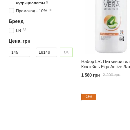
9
нутрициологом
10
Промокод - 10%
Бренд
28
LR
Цена, грн
От Цена, грн
До Цена, грн
OK
Набор LR: Питьевой гел
Коктейль Figu Active Л
1 580 грн
2 200 грн
−28%