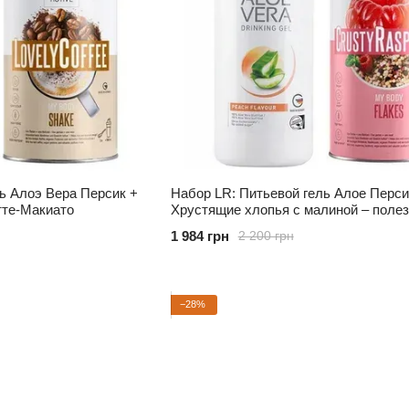
ь Алоэ Вера Персик +
Набор LR: Питьевой гель Алое Перси
атте-Макиато
Хрустящие хлопья с малиной – поле
начало дня
1 984 грн
2 200 грн
−28%