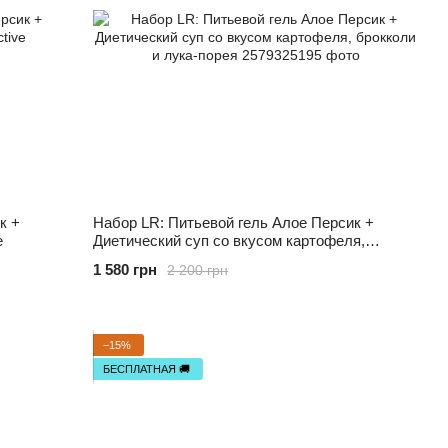
к +
Набор LR: Питьевой гель Алое Персик +
e
Диетический суп со вкусом картофеля,
брокколи и лука-порея
1 580 грн
2 200 грн
−15%
БЕСПЛАТНАЯ 🚚