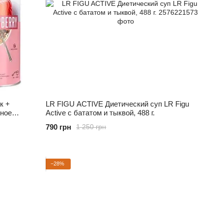
к +
LR FIGU ACTIVE Диетический суп LR Figu
зное
Active с бататом и тыквой, 488 г.
790 грн
1 250 грн
−28%