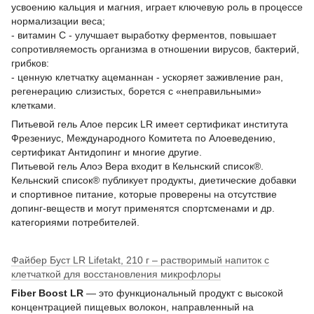
усвоению кальция и магния, играет ключевую роль в процессе
нормализации веса;
- витамин С - улучшает выработку ферментов, повышает
сопротивляемость организма в отношении вирусов, бактерий,
грибков:
- ценную клетчатку ацеманнан - ускоряет заживление ран,
регенерацию слизистых, борется с «неправильными»
клетками.
Питьевой гель Алое персик LR имеет сертификат института
Фрезениус, Международного Комитета по Алоеведению,
сертификат Антидопинг и многие другие.
Питьевой гель Алоэ Вера входит в Кельнский список®.
Кельнский список® публикует продукты, диетические добавки
и спортивное питание, которые проверены на отсутствие
допинг-веществ и могут применятся спортсменами и др.
категориями потребителей.
Файбер Буст LR Lifetakt, 210 г – растворимый напиток с
клетчаткой для восстановления микрофлоры
Fiber Boost LR
— это функциональный продукт с высокой
концентрацией пищевых волокон, направленный на