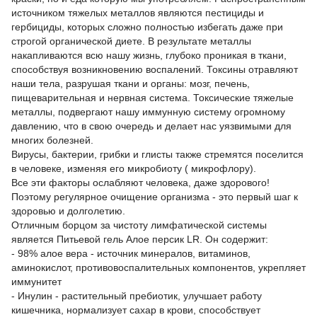
источником тяжелых металлов являются пестициды и
гербициды, которых сложно полностью избегать даже при
строгой органической диете. В результате металлы
накапливаются всю нашу жизнь, глубоко проникая в ткани,
способствуя возникновению воспалений. Токсины отравляют
наши тела, разрушая ткани и органы: мозг, печень,
пищеварительная и нервная система. Токсические тяжелые
металлы, подвергают нашу иммунную систему огромному
давлению, что в свою очередь и делает нас уязвимыми для
многих болезней.
Вирусы, бактерии, грибки и глисты также стремятся поселится
в человеке, изменяя его микробиоту ( микрофлору).
Все эти факторы ослабляют человека, даже здорового!
Поэтому регулярное очищение организма - это первый шаг к
здоровью и долголетию.
Отличным борцом за чистоту лимфатической системы
является Питьевой гель Алое персик LR. Он содержит:
- 98% алое вера - источник минералов, витаминов,
аминокислот, противовоспалительных компонентов, укрепляет
иммунитет
- Инулин - растительный пребиотик, улучшает работу
кишечника, нормализует сахар в крови, способствует