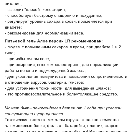
питания;
- выводит "плохой" холестерин;
- способствует быстрому очищению и похуданию;
- регулирует уровень сахара в крови, применяется при
диабете;
- рекомендован для нормализации веса.
Питьевой гель Алое персик LR рекомендован:
- людям с повышенным сахаром в крови, при диабете 1 и 2
типа;
- при избыточном весе;
- при ожирении, высоком холестерине, для нормализации
работы печени и поджелудочной железы;
- для укрепления иммунитета и повышения сопротивляемости
в отношении вирусов, бактерий, глистов;
- для устранения токсичности, для выведения шлаков;
- это противовоспалительное и болеутоляющее средство.
Может быть рекомендован детям от 1 года при условии
консультации нутрициолога.
Токсические тяжелые металлы окружают нас повсеместно:
алюминиевые банки, фольгa , батарейки, пластик, старые
краски, но и еда которую мы употребляем! Распространенным