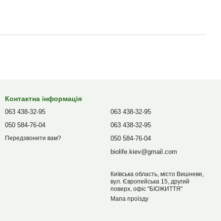
Контактна інформація
063 438-32-95
063 438-32-95
050 584-76-04
063 438-32-95
050 584-76-04
Передзвонити вам?
biolife.kiev@gmail.com
Київська область, місто Вишневе,
вул. Європейська 15, другий
поверх, офіс "БІОЖИТТЯ"
Мапа проїзду