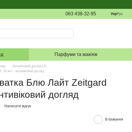
063 438-32-95
Укр
Рус
яд
Парфуми та макіяж
гляд
Антивіковий догляд LR
, 30 мл – антивіковий догляд
ватка Блю Лайт Zeitgard
антивіковий догляд
Написати відгук
В бажання