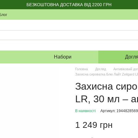
БЕЗКОШТОВНА ДОСТАВКА ВІД 2200 ГРН
Блог
я
Набори
Догл
Головна
Догляд
Антивіковий до
Захисна сироватка Блю Лайт Zeitgard LR
Захисна сиро
LR, 30 мл – 
В наявності
Артикул: 1944828569
1 249 грн