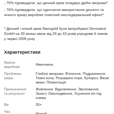
- 76% підтвердили, що денний крем згладжує дрібні зморшки*.
- 76% підтвердили, що одночасне використання денного та
нічного крему виробляє помітний омолоджувальний ефект*.
* Денний і нічний крем Nanogold були випробувані Dermatest
GmbH на 30 жінках віком від 29 до 43 років упродовж 4 тижнів
у червні 2008 року.
Характеристики
Країна
Німеччина
виробник
Проблема
Глибокі зморшки, В'янення, Подразнення,
шкіри
Темні кола, Розширені пори, Купероз, Вікові
зміни, Пігментація
Призначення
Живлення, Відновлення, Зволоження,
та результат
Захист, Омолодження, Усунення кіл під
очима
Вік
35+
Час
Нічний