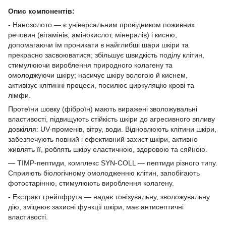
Опис компонентів:
- Нанозолото — є універсальним провідником поживних
речовин (вітамінів, амінокислот, мінералів) і кисню,
допомагаючи їм проникати в найглибші шари шкіри та
прекрасно засвоюватися; збільшує швидкість поділу клітин,
стимулюючи вироблення природного колагену та
омолоджуючи шкіру; насичує шкіру вологою й киснем,
активізує клітинні процеси, посилює циркуляцію крові та
лімфи.
Протеїни шовку (фіброїн) мають виражені зволожувальні
властивості, підвищують стійкість шкіри до агресивного впливу
довкілля: UV-променів, вітру, води. Відновлюють клітини шкіри,
забезпечують повний і ефективний захист шкіри, активно
живлять її, роблять шкіру еластичною, здоровою та сяйною.
— TIMP-пептиди, комплекс SYN-COLL — пептиди різного типу.
Сприяють біологічному омолодженню клітин, запобігають
фотостарінню, стимулюють вироблення колагену.
- Екстракт грейпфрута — надає тонізувальну, зволожувальну
дію, зміцнює захисні функції шкіри, має антисептичні
властивості.