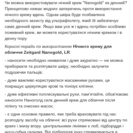
Чи можна використовувати нічний крем "Nanogold" як денний?
Принципово немає жодних заперечень проти використання
нічного крему вдень. Однак шкіра буде позбавлена
необхідного захисту від ультрафіолету, який їй забезпечує
саме денний крем. Якщо вам усе ж і вдень потрібен особливо
поживний крем, ви можете користуватися нічним кремом і в
денну пору.
Корисні поради по використанню
Нічного крему для
обличчя Zeitgard Nanogold, LR
:
- наносити необхідно неквапом і дуже акуратно — не можна
приборкати та розтягувати шкіру; необхідно залучити
подушечки пальців;
- дуже важливо користуватися масажними рухами, це
покращує циркуляцію крові та тонізує клітини;
- дуже ефективні поплескувальні рухи; пам'ятайте, обов'язково
наносити Наноголд силк денний крем для обличчя після
пілінгу та очисних масок;
- є одне основне правило, яке треба враховувати під час
розподілу засобу на обличчі: всі рухи спрямовані від центру по
краях і знизу вгору. центральними лініями є лоб, підборіддя і
носо-губна складка. Від підборіддя руху спрямовуються в