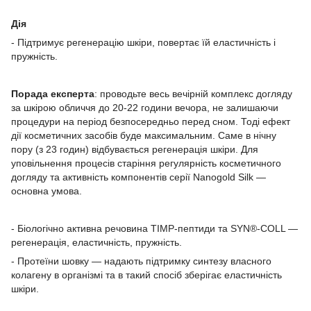
Дія
- Підтримує регенерацію шкіри, повертає їй еластичність і
пружність.
Порада експерта
: проводьте весь вечірній комплекс догляду
за шкірою обличчя до 20-22 години вечора, не залишаючи
процедури на період безпосередньо перед сном. Тоді ефект
дії косметичних засобів буде максимальним. Саме в нічну
пору (з 23 годин) відбувається регенерація шкіри. Для
уповільнення процесів старіння регулярність косметичного
догляду та активність компонентів серії Nanogold Silk —
основна умова.
- Біологічно активна речовина TIMP-пептиди та SYN®-COLL —
регенерація, еластичність, пружність.
- Протеїни шовку — надають підтримку синтезу власного
колагену в організмі та в такий спосіб зберігає еластичність
шкіри.