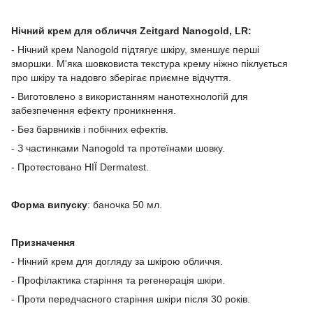
Нічний крем для обличчя Zeitgard Nanogold, LR:
- Нічний крем Nanogold підтягує шкіру, зменшує перші
зморшки. М'яка шовковиста текстура крему ніжно піклується
про шкіру та надовго зберігає приємне відчуття.
- Виготовлено з використанням нанотехнологій для
забезпечення ефекту проникнення.
- Без барвників і побічних ефектів.
- З частинками Nanogold та протеїнами шовку.
- Протестовано НІЇ Dermatest.
Форма випуску
: баночка 50 мл.
Призначення
- Нічний крем для догляду за шкірою обличчя.
- Профілактика старіння та регенерація шкіри.
- Проти передчасного старіння шкіри після 30 років.