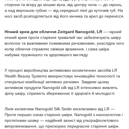
сторони та вгору до мошки вуха, від центру чола — до скронь,
а над верхньою губою — від середньої лінії до куточків губ. На
носі засіб розподіляється від його кінчика та крил до перенісся.
Нічний крем для обличчя Zeitgard Nanogold, LR
— гарний
нічний крем проти старіння тривалий час забезпечують шкіру
вологою та важливими поживними речовинами, унаслідок чого
колір обличчя справляє свіжіше враження, і сама шкіра
набуває пружнішого та здоровішого вигляду.
У процесі виробництва антивікових косметичних засобів LR
Health Beauty Systems використовує інноваційні технології та
спеціальні комбінації активних речовин. Завдяки цьому
антивікові продукти Nanogold silk від LR інтенсивно живлять
зрілу шкіру, сприяють збереженню її здоров'я й молодості.
Лінія косметики Nanogold Silk Seide ексклюзивно від LR —
Проти перших ознак старіння шкіри. Nanogold з нанозолотом і
протеїнами шовку — надійний захист від ультрафіолетового
випромінювання, що прискорює передчасне старіння шкіри.