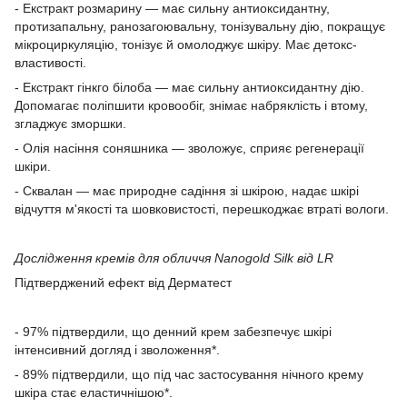
- Екстракт розмарину — має сильну антиоксидантну,
протизапальну, ранозагоювальну, тонізувальну дію, покращує
мікроциркуляцію, тонізує й омолоджує шкіру. Має детокс-
властивості.
- Екстракт гінкго білоба — має сильну антиоксидантну дію.
Допомагає поліпшити кровообіг, знімає набряклість і втому,
згладжує зморшки.
- Олія насіння соняшника — зволожує, сприяє регенерації
шкіри.
- Сквалан — має природне садіння зі шкірою, надає шкірі
відчуття м'якості та шовковистості, перешкоджає втраті вологи.
Дослідження кремів для обличчя Nanogold Silk від LR
Підтверджений ефект від Дерматест
- 97% підтвердили, що денний крем забезпечує шкірі
інтенсивний догляд і зволоження*.
- 89% підтвердили, що під час застосування нічного крему
шкіра стає еластичнішою*.