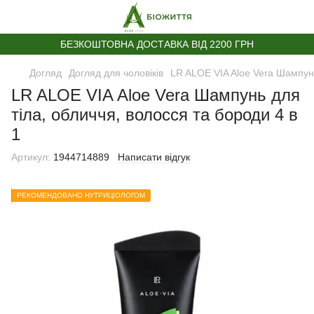
БЕЗКОШТОВНА ДОСТАВКА ВІД 2200 ГРН
Догляд
Догляд для чоловіків
LR ALOE VIA Aloe Vera Шампунь
LR ALOE VIA Aloe Vera Шампунь для
тіла, обличчя, волосся та бороди 4 в
1
Артикул:
1944714889
Написати відгук
РЕКОМЕНДОВАНО НУТРИЦІОЛОГОМ