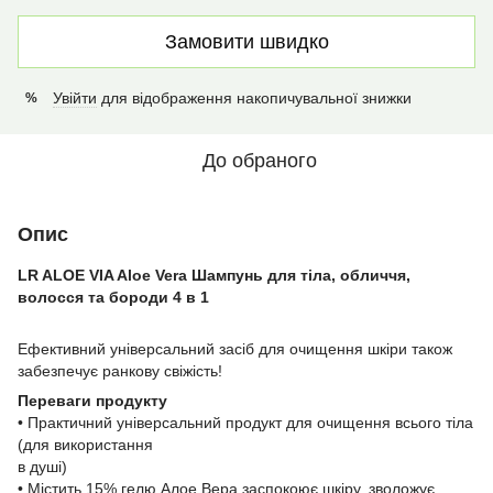
Замовити швидко
Увійти
для відображення накопичувальної знижки
%
До обраного
Опис
LR ALOE VIA Aloe Vera Шампунь для тіла, обличчя,
волосся та бороди 4 в 1
Ефективний універсальний засіб для очищення шкіри також
забезпечує ранкову свіжість!
Переваги продукту
• Практичний універсальний продукт для очищення всього тіла
(для використання
в душі)
• Містить 15% гелю Алое Вера заспокоює шкіру, зволожує