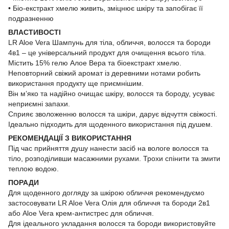
• Біо-екстракт хмелю живить, зміцнює шкіру та запобігає її
подразненню
ВЛАСТИВОСТІ
LR Aloe Vera Шампунь для тіла, обличчя, волосся та бороди
4в1 – це універсальний продукт для очищення всього тіла.
Містить 15% гелю Алое Вера та біоекстракт хмелю.
Неповторний свіжий аромат із деревними нотами робить
використання продукту ще приємнішим.
Він м’яко та надійно очищає шкіру, волосся та бороду, усуває
неприємні запахи.
Сприяє зволоженню волосся та шкіри, дарує відчуття свіжості.
Ідеально підходить для щоденного використання під душем.
РЕКОМЕНДАЦІЇ З ВИКОРИСТАННЯ
Під час прийняття душу нанести засіб на вологе волосся та
тіло, розподіливши масажними рухами. Трохи спінити та змити
теплою водою.
ПОРАДИ
Для щоденного догляду за шкірою обличчя рекомендуємо
застосовувати LR Aloe Vera Олія для обличчя та бороди 2в1
або Aloe Vera крем-антистрес для обличчя.
Для ідеального укладання волосся та бороди використовуйте