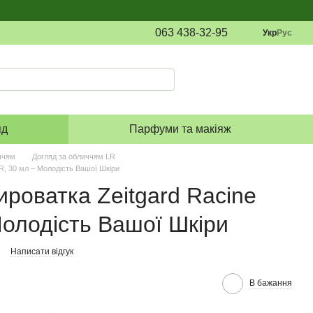
063 438-32-95
Укр
Рус
яд
Парфуми та макіяж
ччям
Догляд за обличчям LR
R, 30 мл – Молодість Вашої Шкіри
ироватка Zeitgard Racine
Молодість Вашої Шкіри
Написати відгук
В бажання