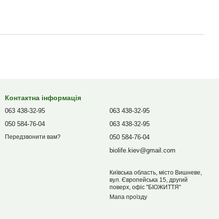
Контактна інформація
063 438-32-95
063 438-32-95
050 584-76-04
063 438-32-95
050 584-76-04
Передзвонити вам?
biolife.kiev@gmail.com
Київська область, місто Вишневе,
вул. Європейська 15, другий
поверх, офіс "БІОЖИТТЯ"
Мапа проїзду