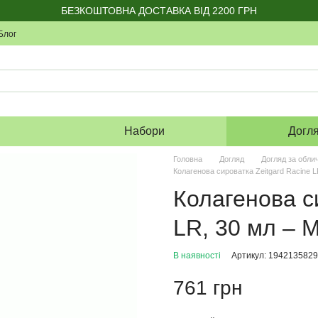
БЕЗКОШТОВНА ДОСТАВКА ВІД 2200 ГРН
Блог
я
Набори
Догл
Головна
Догляд
Догляд за обли
Колагенова сироватка Zeitgard Racine L
Колагенова с
LR, 30 мл – 
В наявності
Артикул: 1942135829
761 грн