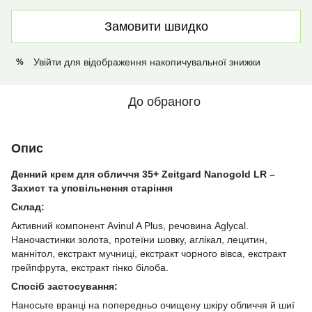
Замовити швидко
Увійти
для відображення накопичувальної знижки
%
До обраного
Опис
Денний крем для обличчя 35+ Zeitgard Nanogold LR –
Захист та уповільнення старіння
Склад:
Активний компонент Avinul A Plus, речовина Aglycal.
Наночастинки золота, протеїни шовку, аглікал, лецитин,
маннітол, екстракт мучниці, екстракт чорного вівса, екстракт
грейпфрута, екстракт гінко білоба.
Спосіб застосування:
Наносьте вранці на попередньо очищену шкіру обличчя й шиї