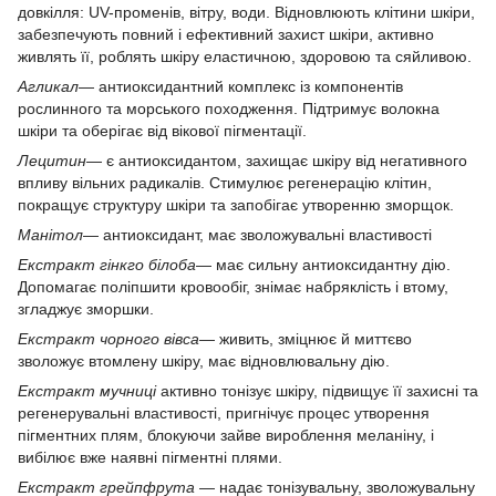
довкілля: UV-променів, вітру, води. Відновлюють клітини шкіри,
забезпечують повний і ефективний захист шкіри, активно
живлять її, роблять шкіру еластичною, здоровою та сяйливою.
Агликал
— антиоксидантний комплекс із компонентів
рослинного та морського походження. Підтримує волокна
шкіри та оберігає від вікової пігментації.
Лецитин
— є антиоксидантом, захищає шкіру від негативного
впливу вільних радикалів. Стимулює регенерацію клітин,
покращує структуру шкіри та запобігає утворенню зморщок.
Манітол
— антиоксидант, має зволожувальні властивості
Екстракт гінкго білоба
— має сильну антиоксидантну дію.
Допомагає поліпшити кровообіг, знімає набряклість і втому,
згладжує зморшки.
Екстракт чорного вівса
— живить, зміцнює й миттєво
зволожує втомлену шкіру, має відновлювальну дію.
Екстракт мучниці
активно тонізує шкіру, підвищує її захисні та
регенерувальні властивості, пригнічує процес утворення
пігментних плям, блокуючи зайве вироблення меланіну, і
вибілює вже наявні пігментні плями.
Екстракт грейпфрута
— надає тонізувальну, зволожувальну