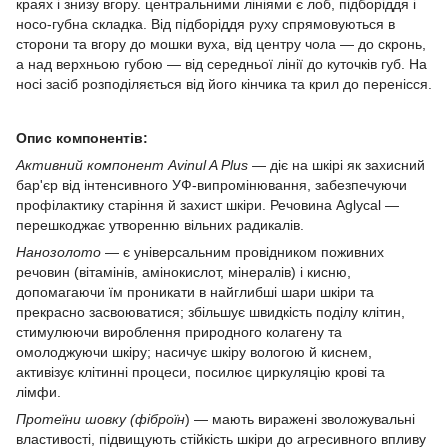
краях і знизу вгору. центральними лініями є лоб, підборіддя і
носо-губна складка. Від підборіддя руху спрямовуються в
сторони та вгору до мошки вуха, від центру чола — до скронь,
а над верхньою губою — від середньої лінії до куточків губ. На
носі засіб розподіляється від його кінчика та крил до перенісся.
Опис компонентів:
Активний компонент Avinul A Plus
— діє на шкірі як захисний
бар'єр від інтенсивного УФ-випромінювання, забезпечуючи
профілактику старіння й захист шкіри. Речовина Aglycal —
перешкоджає утворенню вільних радикалів.
Нанозолото
— є універсальним провідником поживних
речовин (вітамінів, амінокислот, мінералів) і кисню,
допомагаючи їм проникати в найглибші шари шкіри та
прекрасно засвоюватися; збільшує швидкість поділу клітин,
стимулюючи вироблення природного колагену та
омолоджуючи шкіру; насичує шкіру вологою й киснем,
активізує клітинні процеси, посилює циркуляцію крові та
лімфи.
Протеїни шовку (фіброїн
) — мають виражені зволожувальні
властивості, підвищують стійкість шкіри до агресивного впливу