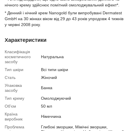
нічного крему здійснює помітний омолоджувальний ефект*.
* Денний і нічний крем Nanogold були випробувані Dermatest
GmbH на 30 жінках віком від 29 до 43 років упродовж 4 тижнів
у червні 2008 року.
Характеристики
Класифікація
косметичного
Натуральна
засобу
Тип шкіри
Всі типи шкіри
Стать
Жіночий
Упаковка
Банка
засобу
Тип крему
Омолоджуючий
Об'єм
50 мл
Країна
Німеччина
виробник
Проблема
Глибокі зморшки, Мімічні зморшки,