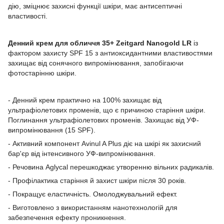
дію, зміцнює захисні функції шкіри, має антисептичні
властивості.
Денний крем для обличчя 35+ Zeitgard Nanogold LR
із
фактором захисту SPF 15 з антиоксидантними властивостями
захищає від сонячного випромінювання, запобігаючи
фотостарінню шкіри.
- Денний крем практично на 100% захищає від
ультрафіолетових променів, що є причиною старіння шкіри.
Поглинання ультрафіолетових променів. Захищає від УФ-
випромінювання (15 SPF).
- Активний компонент Avinul A Plus діє на шкірі як захисний
бар'єр від інтенсивного УФ-випромінювання.
- Речовина Aglycal перешкоджає утворенню вільних радикалів.
- Профілактика старіння й захист шкіри після 30 років.
- Покращує еластичність. Омолоджувальний ефект.
- Виготовлено з використанням нанотехнологій для
забезпечення ефекту проникнення.