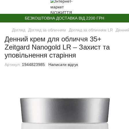
БЕЗКОШТОВНА ДОСТАВКА ВІД 2200 ГРН
Догляд
Догляд за обличчям
Догляд за обличчям LR
Денний
Денний крем для обличчя 35+
Zeitgard Nanogold LR – Захист та
уповільнення старіння
Артикул:
1944823985
Написати відгук