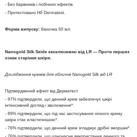
- Без барвників і побічних ефектів.
- Протестовано НІЇ Dermatest.
Форма випуску:
баночка 50 мл.
Nanogold Silk Seide ексклюзивно від LR — Проти перших
ознак старіння шкіри.
Дослідження кремів для обличчя Nanogold Silk від LR
Підтверджений ефект від Дерматест.
- 97% підтвердили, що денний крем забезпечує шкірі
інтенсивний догляд і зволоження*.
- 89% підтвердили, що під час застосування нічного крему
шкіра стає еластичнішою*.
- 76% підтвердили, що денний крем згладжує дрібні зморшки*.
- 76% підтвердили, що одночасне використання денного та