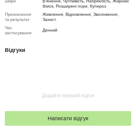
шкіри
В'янення, Чутливість, Набряклість, Жирний
блиск, Розширені пори, Купероз
Призначення
Живлення, Відновлення, Зволоження,
та результат
Захист
Час
Денний
застосування
Відгуки
Додайте перший відгук
Написати відгук