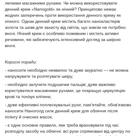
легкими масажними рухами. Чи можна використовувати
денний крем «Nanogold» як нічний? Принципово немає
жодних заперечень проти використання денного крему як
нічного. Однак денний крем містить багато нанокластерів
золота та шовк для захисту від світла, що зовсім не потрібно
вночі. Нічний крем є особливо поживним і містить активні
речовини, які забезпечують інтенсивний догляд за шкірою
вночі.
Корисні поради:
- наносити необхідно неквапно та дуже акуратно — не можна
напружувати та розтягувати шкіру;
- необхідно залучити подушечки пальців; дуже важливо
користуватися масажними рухами, це покращує циркуляцію
крові та тонізує клітини;
- дуже ефективні поплескувальні рухи; пам'ятайте, обов'язково
наносити Наноголд силк денний крем для обличчя після
пілінгу й очисних масок;
- є одне основне правило, яке треба враховувати під час
розподілу засобу на обличчі: всі рухи спрямовані від центру по