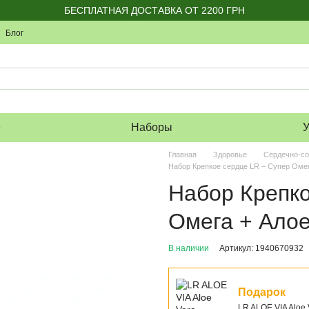
БЕСПЛАТНАЯ ДОСТАВКА ОТ 2200 ГРН
Блог
е
Наборы
У
Главная
Здоровье
Сердечно-со
Набор Крепкое сердце LR – Супер Омег
Набор Крепко
Омега + Алое
В наличии
Артикул: 1940670932
Подарок
LR ALOE VIA Aloe