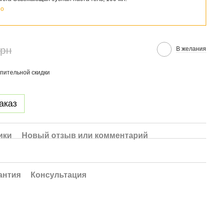
но
грн
В желания
пительной скидки
аказ
ики
Новый отзыв или комментарий
антия
Консультация