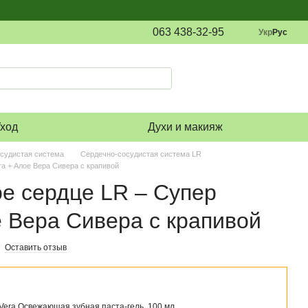
063 438-32-95
Укр
Рус
ход
Духи и макияж
судистая система
Сердечно-сосудистая система LR
а + Алое Вера Сивера с крапивой
е сердце LR – Супер
 Вера Сивера с крапивой
Оставить отзыв
 Vera Освежающая зубная паста-гель, 100 мл.