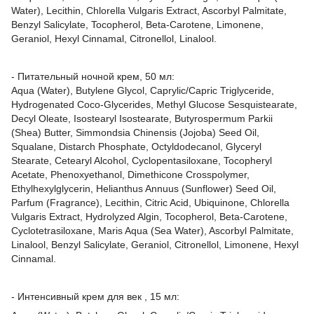
Water), Lecithin, Chlorella Vulgaris Extract, Ascorbyl Palmitate,
Benzyl Salicylate, Tocopherol, Beta-Carotene, Limonene,
Geraniol, Hexyl Cinnamal, Citronellol, Linalool.
- Питательный ночной крем, 50 мл:
Aqua (Water), Butylene Glycol, Caprylic/Capric Triglyceride,
Hydrogenated Coco-Glycerides, Methyl Glucose Sesquistearate,
Decyl Oleate, Isostearyl Isostearate, Butyrospermum Parkii
(Shea) Butter, Simmondsia Chinensis (Jojoba) Seed Oil,
Squalane, Distarch Phosphate, Octyldodecanol, Glyceryl
Stearate, Cetearyl Alcohol, Cyclopentasiloxane, Tocopheryl
Acetate, Phenoxyethanol, Dimethicone Crosspolymer,
Ethylhexylglycerin, Helianthus Annuus (Sunflower) Seed Oil,
Parfum (Fragrance), Lecithin, Citric Acid, Ubiquinone, Chlorella
Vulgaris Extract, Hydrolyzed Algin, Tocopherol, Beta-Carotene,
Cyclotetrasiloxane, Maris Aqua (Sea Water), Ascorbyl Palmitate,
Linalool, Benzyl Salicylate, Geraniol, Citronellol, Limonene, Hexyl
Cinnamal.
- Интенсивный крем для век , 15 мл: