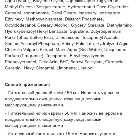
Aqua (Water), Butylene Glycol, Caprylic/Capric Triglyceride,
Methyl Glucose Sesquistearate, Hydrogenated Coco-Glycerides,
Cetearyl Isononanoate, Decyl Oleate, Isostearyl Isostearate,
Ethylhexyl Methoxycinnamate, Distarch Phosphate,
Octyldodecanol, Cetearyl Alcohol, Glyceryl Stearate, Diethylamino
Hydroxybenzoyl Hexyl Benzoate, Squalane, Butyrospermum
Parkii (Shea Butter) Fruit, Dimethicone, Tocopheryl Acetate,
Sodium Ascorbyl Phosphate, Retinyl Palmitate, Hydrolyzed Algin,
Chlorella Vulgaris Extract, Maris Aqua (Sea Water), Ubiquinone,
Parfum (Fragrance), Tocopherol, Ethylhexylglycerin,
Phenoxyethanol, Citric Acid, BHT, Benzyl Salicylate, Citronellol,
Geraniol, Hexyl Cinnamal, Limonene, Linalool.
Способ приминения:
- Питательный дневной крем / 50 мл: Наносить утром на
предварительно очищенную кожу лица легкими
массирующими движениями.
- Питательный ночной крем / 50 мл: Наносить вечером на
предварительно очищенную кожу лица легкими
массирующими движениями.
- Интенсивный крем для век / 15 мл: Наносить утром и