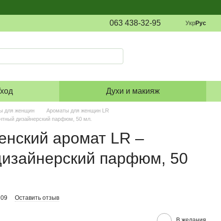
063 438-32-95
Укр
Рус
ход
Духи и макияж
ы для женщин
Ароматы для женщин LR
нтный дизайнерский парфюм, 50 мл.
енский аромат LR –
дизайнерский парфюм, 50
209
Оставить отзыв
В желания