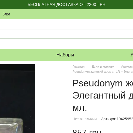
БЕСПЛАТНАЯ ДОСТАВКА ОТ 2200 ГРН
Блог
е
Наборы
У
Главная
Духи и макияж
Аромат
Pseudonym женский аромат LR – Элега
Pseudonym ж
Элегантный 
мл.
Нет в наличии
Артикул: 1942595
857 грн