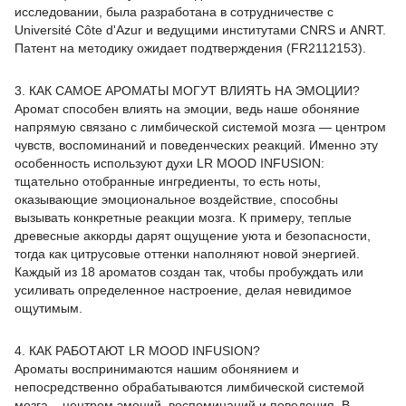
исследовании, была разработана в сотрудничестве с
Université Côte d'Azur и ведущими институтами CNRS и ANRT.
Патент на методику ожидает подтверждения (FR2112153).
3. КАК САМОЕ АРОМАТЫ МОГУТ ВЛИЯТЬ НА ЭМОЦИИ?
Аромат способен влиять на эмоции, ведь наше обоняние
напрямую связано с лимбической системой мозга — центром
чувств, воспоминаний и поведенческих реакций. Именно эту
особенность используют духи LR MOOD INFUSION:
тщательно отобранные ингредиенты, то есть ноты,
оказывающие эмоциональное воздействие, способны
вызывать конкретные реакции мозга. К примеру, теплые
древесные аккорды дарят ощущение уюта и безопасности,
тогда как цитрусовые оттенки наполняют новой энергией.
Каждый из 18 ароматов создан так, чтобы пробуждать или
усиливать определенное настроение, делая невидимое
ощутимым.
4. КАК РАБОТАЮТ LR MOOD INFUSION?
Ароматы воспринимаются нашим обонянием и
непосредственно обрабатываются лимбической системой
мозга – центром эмоций, воспоминаний и поведения. В