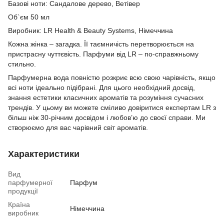
Базові ноти: Сандалове дерево, Ветівер
Об`єм 50 мл
Виробник: LR Health & Beauty Systems, Німеччина
Кожна жінка – загадка. Її таємничість перетворюється на
пристрасну чуттєвість. Парфуми від LR – по-справжньому
стильно.
Парфумерна вода повністю розкриє всю свою чарівність, якщо
всі ноти ідеально підібрані. Для цього необхідний досвід,
знання естетики класичних ароматів та розуміння сучасних
трендів. У цьому ви можете сміливо довіритися експертам LR з
більш ніж 30-річним досвідом і любов’ю до своєї справи. Ми
створюємо для вас чарівний світ ароматів.
Характеристики
Вид
парфумерної
Парфум
продукції
Країна
Німеччина
виробник