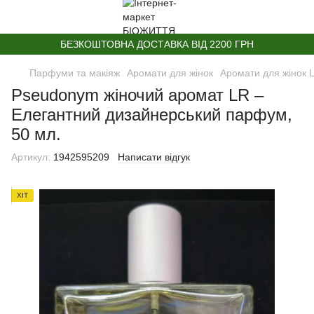
БЕЗКОШТОВНА ДОСТАВКА ВІД 2200 ГРН
Парфуми та макіяж
Аромати для жінок
Аромати для жінок 
Pseudonym жіночий аромат LR –
Елегантний дизайнерський парфум,
50 мл.
Артикул:
1942595209
Написати відгук
ХІТ